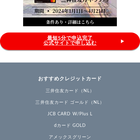
最短5分で申込完了
公式サイトで申し込む
おすすめクレジットカード
三井住友カード（NL）
三井住友カード ゴールド（NL）
JCB CARD W/Plus L
dカード GOLD
アメックスグリーン