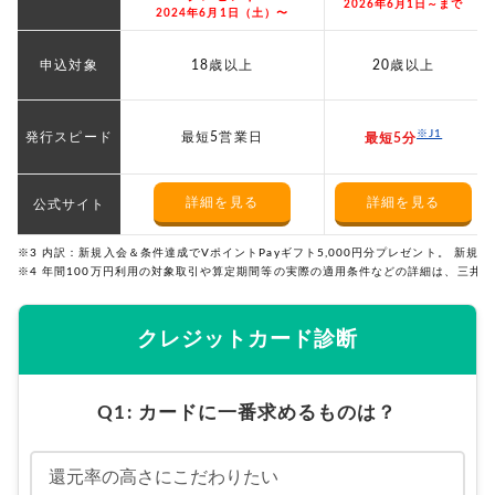
2026年6月1日～まで
2024年6月1日（土）〜
申込対象
18歳以上
20歳以上
※J1
発行スピード
最短5営業日
最短5分
詳細を見る
詳細を見る
公式サイト
※3 内訳：新規入会＆条件達成でVポイントPayギフト5,000円分プレゼント。 新
※4 年間100万円利用の対象取引や算定期間等の実際の適用条件などの詳細は、三井
クレジットカード診断
Q1: カードに一番求めるものは？
還元率の高さにこだわりたい