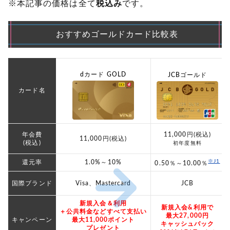
※本記事の価格は全て
税込み
です。
おすすめ
ゴールドカード比較表
dカード GOLD
JCBゴールド
カード名
年会費
11,000円(税込)
11,000円(税込)
(税込)
初年度無料
※J1
還元率
1.0%～10%
0.50％～10.00％
国際ブランド
Visa、Mastercard
JCB
新規入会＆利用
新規入会&利用で
＋公共料金などすべて支払い
最大27,000円
キャンペーン
最大11,000ポイント
キャッシュバック
プレゼント