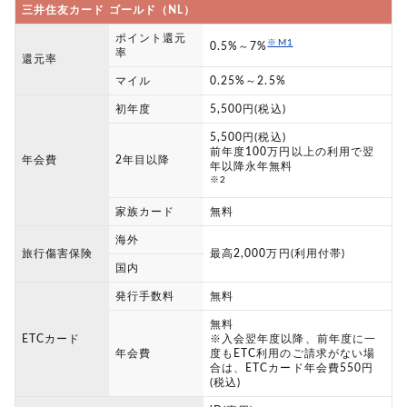
三井住友カード ゴールド（NL）
ポイント還元
※M1
0.5%～7%
率
還元率
マイル
0.25%～2.5%
初年度
5,500円(税込)
5,500円(税込)
前年度100万円以上の利用で翌
年会費
2年目以降
年以降永年無料
※2
家族カード
無料
海外
旅行傷害保険
最高2,000万円(利用付帯)
国内
発行手数料
無料
無料
ETCカード
※入会翌年度以降、前年度に一
年会費
度もETC利用のご請求がない場
合は、ETCカード年会費550円
(税込)