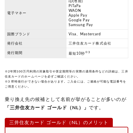
iD(専用)
PiTaPa
WAON
電子マネー
Apple Pay
Google Pay
Samsung Pay
国際ブランド
Visa、Mastercard
発行会社
三井住友カード株式会社
※3
発行期間
最短10秒
※2年間100万円利用の対象取引や算定期間等の実際の適用条件などの詳細は、三井
住友カードのホームページを必ずご確認ください。
※3 即時発行ができない場合があります。ご入会には、ご連絡が可能な電話番号を
ご用意ください。
乗り換え先の候補として名前が挙がることが多いのが
「三井住友カード ゴールド（NL）」
です。
三井住友カード ゴールド（NL）のメリット