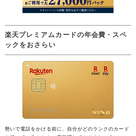
公共料金などの支払い先を変更する
利用代金・リボ払いの残高を確認する
家族カード・ETCカードの利用者に確認する
楽天プレミアムカードの年会費・スペ
解約後も楽天ポイント・楽天Edyは使える？
7
ックをおさらい
楽天ゴールドカード・楽天ブラックカードの
8
解約方法
楽天プレミアムカードの解約・ダウングレー
9
ドに関するよくある質問
ダウングレード後、また元のプレミアムカー
ドに戻せる？
家族カードだけを解約することはできる？
解約すると楽天市場のSPU(ポイント倍率)は
勢いで電話をかける前に、自分がどのランクのカード
どうなる？