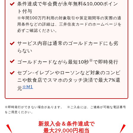
条件達成で年会費が永年無料&10,000ポイン
ト付与
※年間100万円利用の対象取引や算定期間等の実際の適
用条件などの詳細は、三井住友カードのホームページを
必ずご確認ください。
サービス内容は通常のゴールドカードにも劣
らない
※
ゴールドカードながら最短10秒
で即時発行
セブン-イレブンやローソンなど対象のコンビ
ニや飲食店でスマホのタッチ決済で最大7%還
※M1
元
※即時発行ができない場合があります。 ※ご入会には、ご連絡が可能な電話番号
をご用意ください。
新規入会＆条件達成で
最大29,000円相当