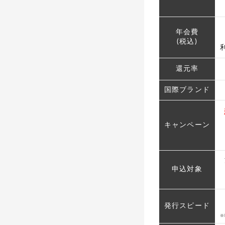
年会費
(税込)
還元率
国際ブランド
キャンペーン
申込対象
発行スピード
※