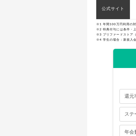
公式サイト
※1 年間100万円利用
※2 特典付与には条件・
※3 プリファードストア
※4 学生の場合：新規入会
還元
ステ
年会