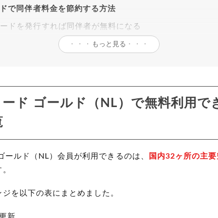
ドで同伴者料金を節約する方法
カードを発行すれば同伴者が無料になる
カードの申込対象と発行条件
・・・
もっと見る
・・・
カード ゴールド（NL）の家族会員は無料
ード ゴールド（NL）で無料利用で
カード ゴールド（NL）で空港ラウンジを利用する方法
覧
カード ゴールド（NL）で空港ラウンジを使用する際の注
会社ラウンジは使えない
ゴールド（NL）会員が利用できるのは、
国内32ヶ所の主
ド本体を忘れると入場不可
す。
時・貸切時は利用できない
ンジを以下の表にまとめました。
コールドリンクや軽食は有料
日更新
制限ありのラウンジもある