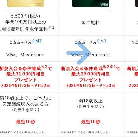
5,500円(税込)
年間100万円以上の
永年無料
※1
利用で翌年以降永年無料
※M1
※M1
0.5%〜7%
0.5%～7%
1
Visa、Mastercard
Visa、Mastercard
※2
※2※4
新規入会＆条件達成
で
新規入会＆条件達成
で
新規
最大31,000円相当
最大29,000円相当
最
プレゼント
プレゼント
2026年8月23日～9月30日
2026年8月23日～9月30日
20
満18歳以上で、ご本人に
満18歳以上
安定継続収入のある方
(高校生を除く)
(高校生を除く)
最短10秒
最短10秒
即時発行ができない場合があります。
※即時発行ができない場合があります。
※即時