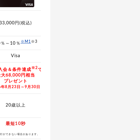
33,000円(税込)
55,000円(税込)
1,375円(税込)
※M1
※3
※M1
※M1
.0％～10％
1.0%～7%
0.5%～7%
Visa
Visa、Mastercard
Visa、Mastercard
※2
入会＆条件達成
で
大68,000円相当
プレゼント
26年8月23日～9月30日
18歳以上
20歳以上
30歳以上
(高校生を除く)
最短10秒
最短3営業日
最短翌営業日
発行ができない場合があります。