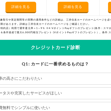
詳細を見る
詳細を見る
の対象取引や算定期間等の実際の適用条件などの詳細は、三井住友カードのホームページを必
上限があります。詳細は三井住友カードのホームページをご確認ください。
（特約店）利用で通常還元率＋1～9％ ※4 VポイントPayギフトのプレゼント(条件：スマ
＆条件達成で最大6,000円相当プレゼント (VポイントPayギフトのプレゼント）。条件
クレジットカード診断
Q1: カードに一番求めるものは？
率の高さにこだわりたい
ータスや充実したサービスがほしい
費無料でシンプルに使いたい