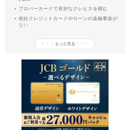
プロパーカードで良好なクレヒスを積む
他社クレジットカードやローンの金融事故が
ない
アメックスプラチナのインビテーションのた
3
・・・
もっと見る
・・・
めに使うべきカード
アメックス・ゴールド・プリファード
アメックスグリーン
アメックスプラチナのインビテーションが届
4
く時期
1回インビテーションをスルーしたら2回目は
5
ない？
インビテーション申し込みと直接申し込みの
6