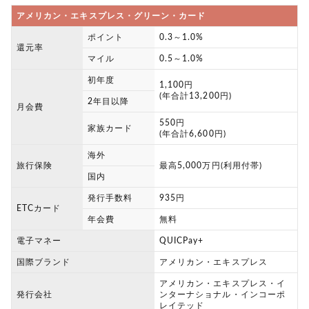
アメリカン・エキスプレス・グリーン・カード
ポイント
0.3～1.0%
還元率
マイル
0.5～1.0%
初年度
1,100円
(年合計13,200円)
2年目以降
月会費
550円
家族カード
(年合計6,600円)
海外
旅行保険
最高5,000万円(利用付帯)
国内
発行手数料
935円
ETCカード
年会費
無料
電子マネー
QUICPay+
国際ブランド
アメリカン・エキスプレス
アメリカン・エキスプレス・イ
発行会社
ンターナショナル・インコーポ
レイテッド