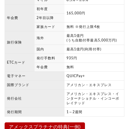
マイル
0.5%～3.0%
初年度
165,000円
年会費
2年目以降
家族カード
無料 ※発行上限4枚
最高1億円
海外
(うち自動付帯最高5,000万円)
旅行保険
国内
最高1億円(利用付帯)
発行手数料
935円
ETCカード
年会費
無料
電子マネー
QUICPay+
国際ブランド
アメリカン・エキスプレス
アメリカン・エキスプレス・イ
発行会社
ンターナショナル・インコーポ
レイテッド
発行期間
1～2週間
アメックスプラチナの特典(一例)